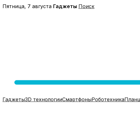
Перейти
Пятница, 7 августа
Гаджеты
Поиск
к
содержимому
Гаджеты
3D технологии
Смартфоны
Роботехника
План