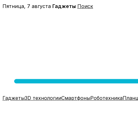
Перейти
Пятница, 7 августа
Гаджеты
Поиск
к
содержимому
Гаджеты
3D технологии
Смартфоны
Роботехника
План