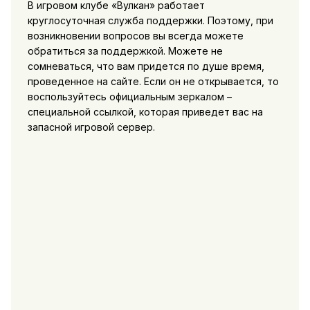
В игровом клубе «Вулкан» работает
круглосуточная служба поддержки. Поэтому, при
возникновении вопросов вы всегда можете
обратиться за поддержкой. Можете не
сомневаться, что вам придется по душе время,
проведенное на сайте. Если он не открывается, то
воспользуйтесь официальным зеркалом –
специальной ссылкой, которая приведет вас на
запасной игровой сервер.