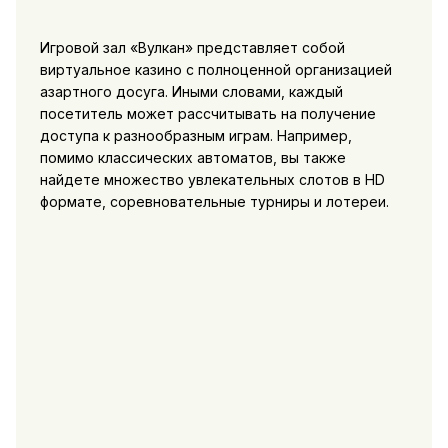
Игровой зал «Вулкан» представляет собой
виртуальное казино с полноценной организацией
азартного досуга. Иными словами, каждый
посетитель может рассчитывать на получение
доступа к разнообразным играм. Например,
помимо классических автоматов, вы также
найдете множество увлекательных слотов в HD
формате, соревновательные турниры и лотереи.