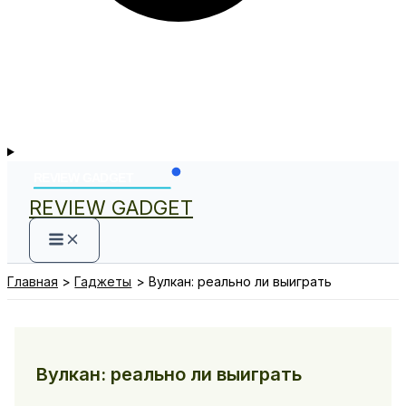
REVIEW GADGET
Главная
Гаджеты
Вулкан: реально ли выиграть
Вулкан: реально ли выиграть