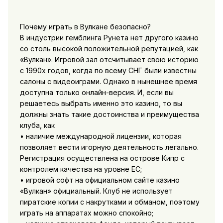
Почему играть в Вулкане безопасно?
В индустрии гемблинга Рунета нет другого казино
со столь высокой положительной репутацией, как
«Вулкан». Игровой зал отсчитывает свою историю
с 1990х годов, когда по всему СНГ были известны
салоны с видеоиграми. Однако в нынешнее время
доступна только онлайн-версия. И, если вы
решаетесь выбрать именно это казино, то вы
должны знать такие достоинства и преимущества
клуба, как
• наличие международной лицензии, которая
позволяет вести игорную деятельность легально.
Регистрация осуществлена на острове Кипр с
контролем качества на уровне ЕС;
• игровой софт на официальном сайте казино
«Вулкан» официальный. Клуб не использует
пиратские копии с накрутками и обманом, поэтому
играть на аппаратах можно спокойно;