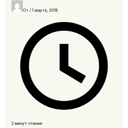
От
/
1 марта, 2018
2 минут чтения