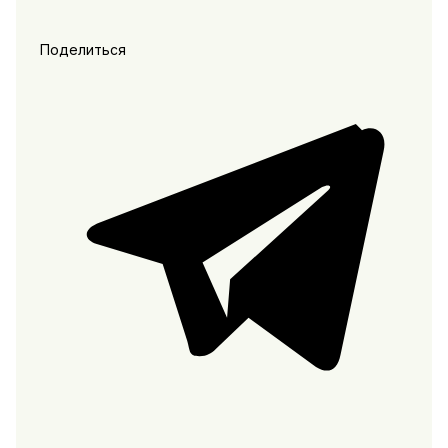
Поделиться