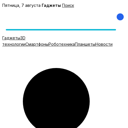
Перейти
Пятница, 7 августа
Гаджеты
Поиск
к
содержимому
Гаджеты
3D
технологии
Смартфоны
Роботехника
Планшеты
Новости