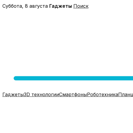
Перейти
Суббота, 8 августа
Гаджеты
Поиск
к
содержимому
Гаджеты
3D технологии
Смартфоны
Роботехника
План