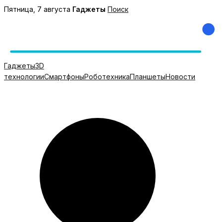
Перейти
Пятница, 7 августа
Гаджеты
Поиск
к
содержимому
Гаджеты
3D
технологии
Смартфоны
Роботехника
Планшеты
Новости