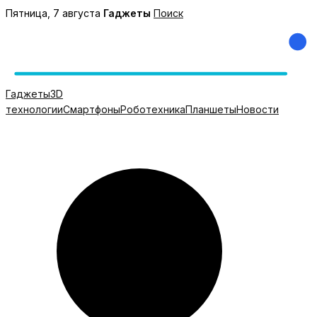
Перейти
Пятница, 7 августа
Гаджеты
Поиск
к
содержимому
Гаджеты
3D
технологии
Смартфоны
Роботехника
Планшеты
Новости