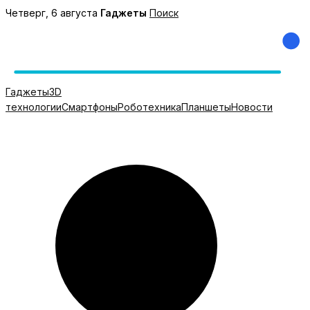
Перейти
Четверг, 6 августа
Гаджеты
Поиск
к
содержимому
Гаджеты
3D
технологии
Смартфоны
Роботехника
Планшеты
Новости