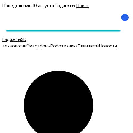
Перейти
Понедельник, 10 августа
Гаджеты
Поиск
к
содержимому
Гаджеты
3D
технологии
Смартфоны
Роботехника
Планшеты
Новости