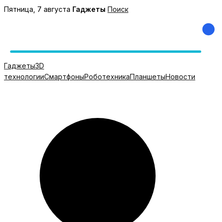
Перейти
Пятница, 7 августа
Гаджеты
Поиск
к
содержимому
Гаджеты
3D
технологии
Смартфоны
Роботехника
Планшеты
Новости