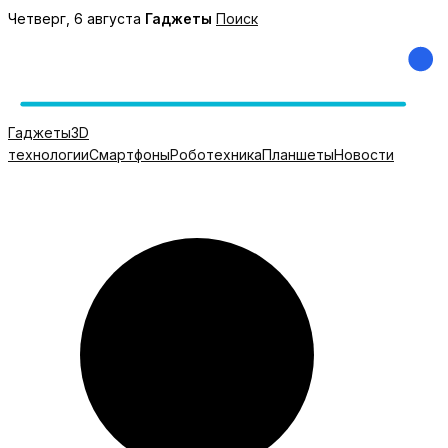
Перейти
Четверг, 6 августа
Гаджеты
Поиск
к
содержимому
Гаджеты
3D
технологии
Смартфоны
Роботехника
Планшеты
Новости