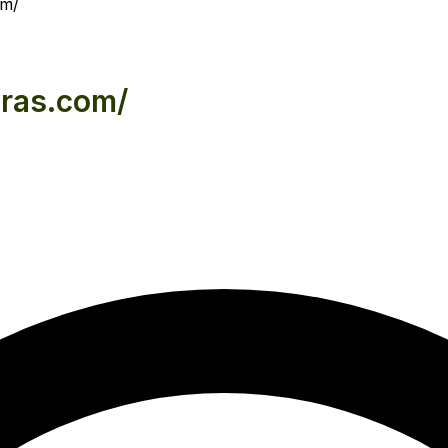
om/
fras.com/