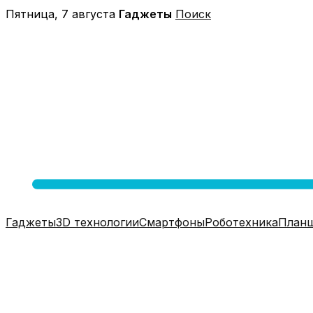
Перейти
Пятница, 7 августа
Гаджеты
Поиск
к
содержимому
Гаджеты
3D технологии
Смартфоны
Роботехника
План