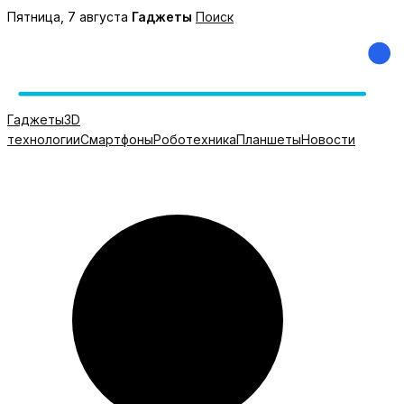
Перейти
Пятница, 7 августа
Гаджеты
Поиск
к
содержимому
Гаджеты
3D
технологии
Смартфоны
Роботехника
Планшеты
Новости