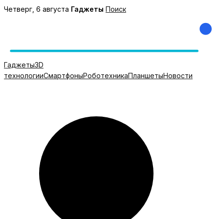
Перейти
Четверг, 6 августа
Гаджеты
Поиск
к
содержимому
Гаджеты
3D
технологии
Смартфоны
Роботехника
Планшеты
Новости