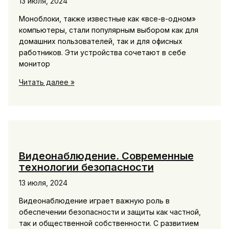
13 июля, 2024
Моноблоки, также известные как «все-в-одном»
компьютеры, стали популярным выбором как для
домашних пользователей, так и для офисных
работников. Эти устройства сочетают в себе
монитор
Моноблоки.
Читать далее »
Компактные
и
эффективные
решения
для
современного
Видеонаблюдение. Современные
офиса
технологии безопасности
и
13 июля, 2024
дома
Видеонаблюдение играет важную роль в
обеспечении безопасности и защиты как частной,
так и общественной собственности. С развитием