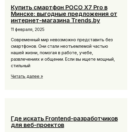
компаний:
Купить смартфон POCO X7 Pro в
советы
Минске: выгодные предложения от
по
интернет-магазина Trends.by
переходу
11 февраля, 2025
на
отечественное
Современный мир невозможно представить без
ПО
смартфонов. Они стали неотъемлемой частью
нашей жизни, помогая в работе, учебе,
развлечениях и общении. Если вы ищете мощный,
стильный
Купить
Читать далее »
смартфон
POCO
X7
Pro
в
Минске:
Где искать Frontend-разработчиков
выгодные
для веб-проектов
предложения