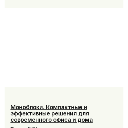
Samsung
Galaxy
Watch6:
Инновации
и
Удобство
в
Одном
Устройстве
Моноблоки. Компактные и
эффективные решения для
современного офиса и дома