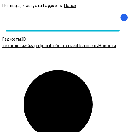
Перейти
Пятница, 7 августа
Гаджеты
Поиск
к
содержимому
Гаджеты
3D
технологии
Смартфоны
Роботехника
Планшеты
Новости