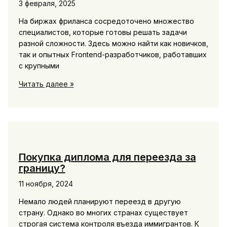
3 февраля, 2025
от
интернет-
На биржах фриланса сосредоточено множество
магазина
специалистов, которые готовы решать задачи
Trends.by
разной сложности. Здесь можно найти как новичков,
так и опытных Frontend-разработчиков, работавших
с крупными
Где
Читать далее »
искать
Frontend-
разработчиков
для
веб-
проектов
Покупка диплома для переезда за
границу?
11 ноября, 2024
Немало людей планируют переезд в другую
страну. Однако во многих странах существует
строгая система контроля въезда иммигрантов. К