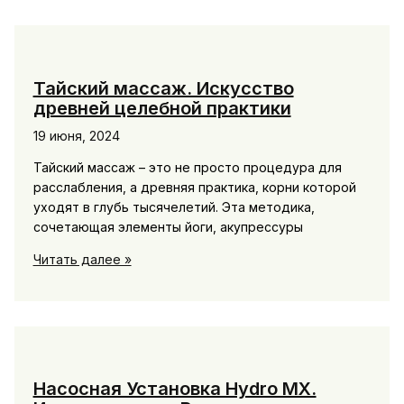
особенности
Тайский массаж. Искусство
древней целебной практики
19 июня, 2024
Тайский массаж – это не просто процедура для
расслабления, а древняя практика, корни которой
уходят в глубь тысячелетий. Эта методика,
сочетающая элементы йоги, акупрессуры
Тайский
Читать далее »
массаж.
Искусство
древней
целебной
практики
Насосная Установка Hydro MX.