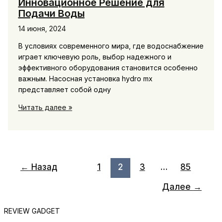
Инновационное Решение для
Подачи Воды
14 июня, 2024
В условиях современного мира, где водоснабжение
играет ключевую роль, выбор надежного и
эффективного оборудования становится особенно
важным. Насосная установка hydro mx
представляет собой одну
Насосная
Читать далее »
Установка
Hydro
MX.
Инновационное
Решение
←
Назад
1
2
3
…
85
для
Подачи
Далее
→
Воды
REVIEW GADGET