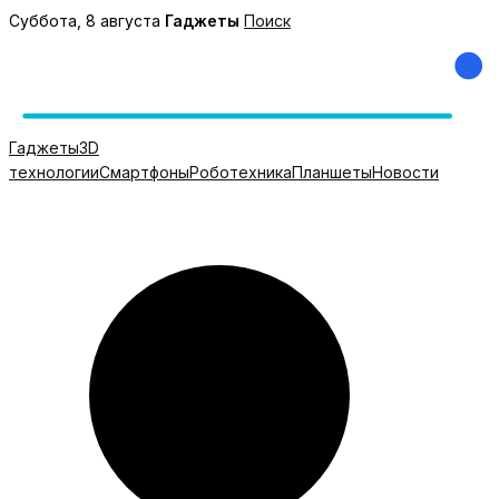
Перейти
Суббота, 8 августа
Гаджеты
Поиск
к
содержимому
Гаджеты
3D
технологии
Смартфоны
Роботехника
Планшеты
Новости