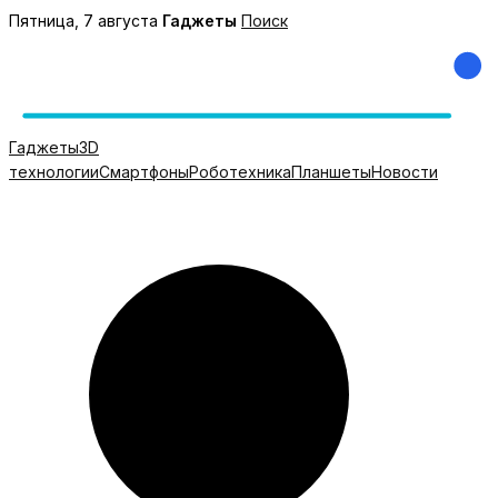
Перейти
Пятница, 7 августа
Гаджеты
Поиск
к
содержимому
Гаджеты
3D
технологии
Смартфоны
Роботехника
Планшеты
Новости