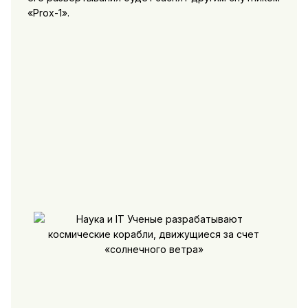
«Prox-1».