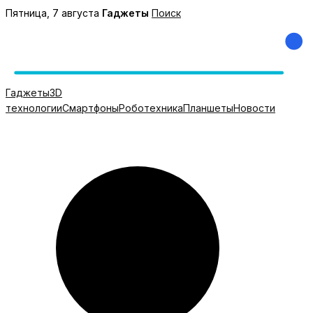
Перейти
Пятница, 7 августа
Гаджеты
Поиск
к
содержимому
Гаджеты
3D
технологии
Смартфоны
Роботехника
Планшеты
Новости