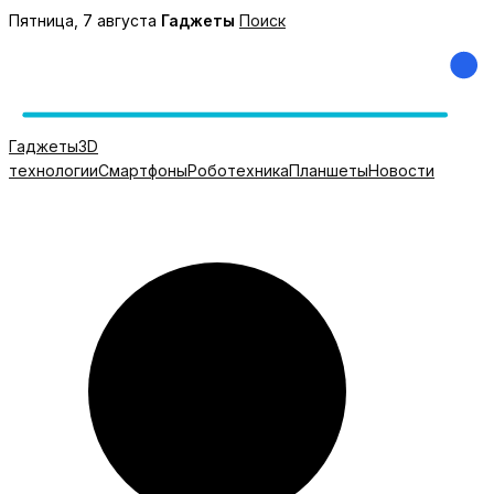
Перейти
Пятница, 7 августа
Гаджеты
Поиск
к
содержимому
Гаджеты
3D
технологии
Смартфоны
Роботехника
Планшеты
Новости