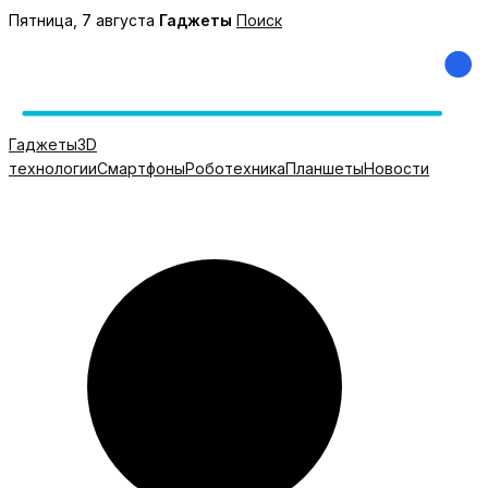
Перейти
Пятница, 7 августа
Гаджеты
Поиск
к
содержимому
Гаджеты
3D
технологии
Смартфоны
Роботехника
Планшеты
Новости