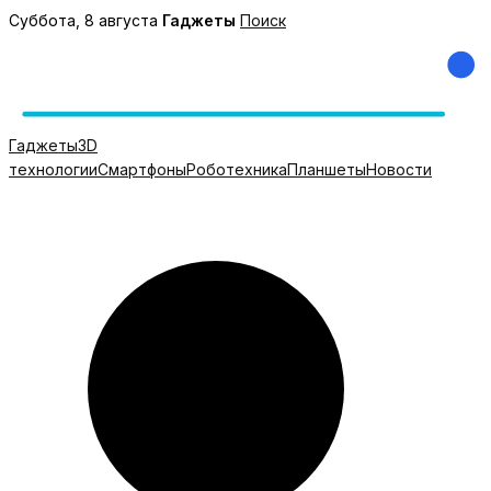
Перейти
Суббота, 8 августа
Гаджеты
Поиск
к
содержимому
Гаджеты
3D
технологии
Смартфоны
Роботехника
Планшеты
Новости