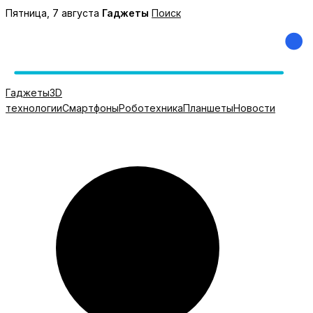
Перейти
Пятница, 7 августа
Гаджеты
Поиск
к
содержимому
Гаджеты
3D
технологии
Смартфоны
Роботехника
Планшеты
Новости