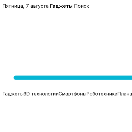
Перейти
Пятница, 7 августа
Гаджеты
Поиск
к
содержимому
Гаджеты
3D технологии
Смартфоны
Роботехника
План