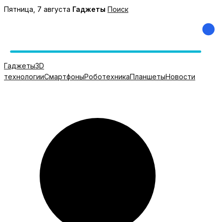
Перейти
Пятница, 7 августа
Гаджеты
Поиск
к
содержимому
Гаджеты
3D
технологии
Смартфоны
Роботехника
Планшеты
Новости