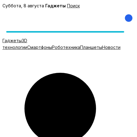
Перейти
Суббота, 8 августа
Гаджеты
Поиск
к
содержимому
Гаджеты
3D
технологии
Смартфоны
Роботехника
Планшеты
Новости