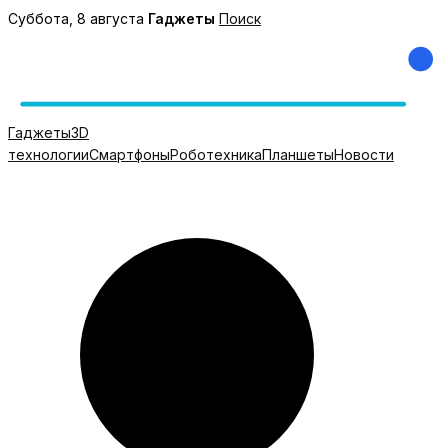
Перейти
Суббота, 8 августа
Гаджеты
Поиск
к
содержимому
Гаджеты
3D
технологии
Смартфоны
Роботехника
Планшеты
Новости