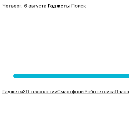
Перейти
Четверг, 6 августа
Гаджеты
Поиск
к
содержимому
Гаджеты
3D технологии
Смартфоны
Роботехника
План