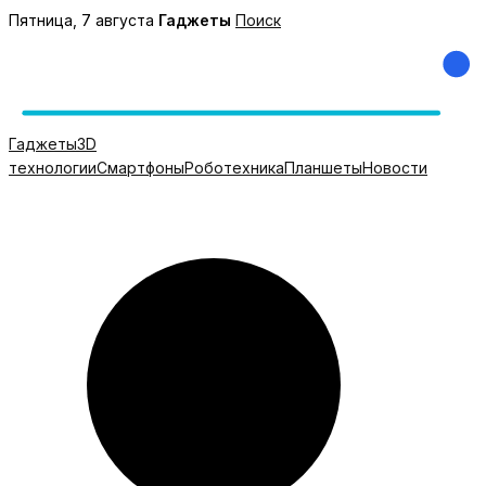
Перейти
Пятница, 7 августа
Гаджеты
Поиск
к
содержимому
Гаджеты
3D
технологии
Смартфоны
Роботехника
Планшеты
Новости