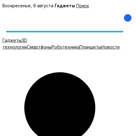
Перейти
Воскресенье, 9 августа
Гаджеты
Поиск
к
содержимому
Гаджеты
3D
технологии
Смартфоны
Роботехника
Планшеты
Новости