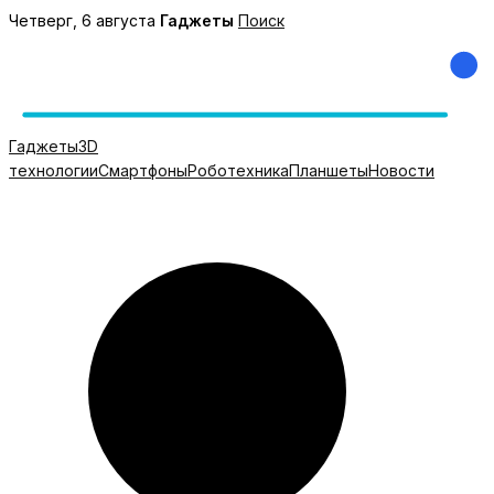
Перейти
Четверг, 6 августа
Гаджеты
Поиск
к
содержимому
Гаджеты
3D
технологии
Смартфоны
Роботехника
Планшеты
Новости