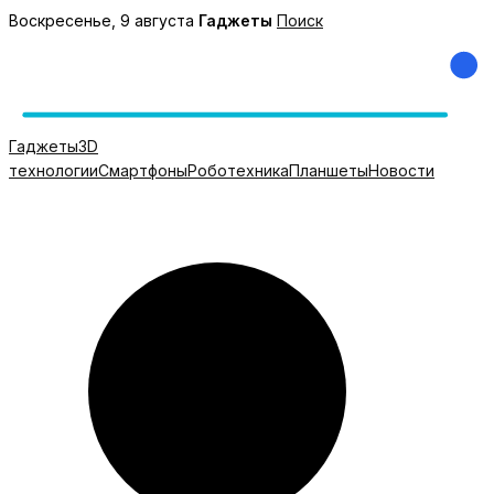
Перейти
Воскресенье, 9 августа
Гаджеты
Поиск
к
содержимому
Гаджеты
3D
технологии
Смартфоны
Роботехника
Планшеты
Новости