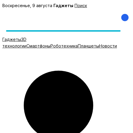
Перейти
Воскресенье, 9 августа
Гаджеты
Поиск
к
содержимому
Гаджеты
3D
технологии
Смартфоны
Роботехника
Планшеты
Новости