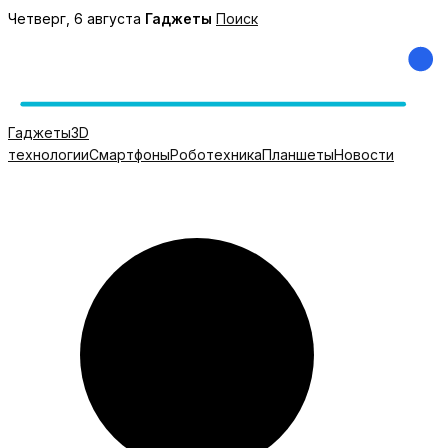
Перейти
Четверг, 6 августа
Гаджеты
Поиск
к
содержимому
Гаджеты
3D
технологии
Смартфоны
Роботехника
Планшеты
Новости