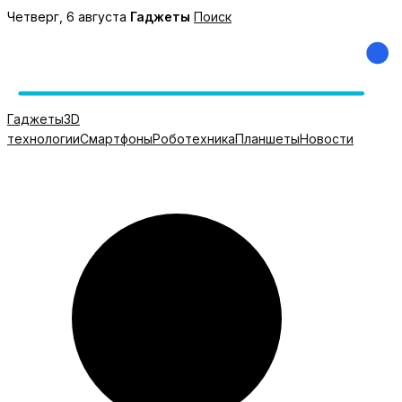
Перейти
Четверг, 6 августа
Гаджеты
Поиск
к
содержимому
Гаджеты
3D
технологии
Смартфоны
Роботехника
Планшеты
Новости