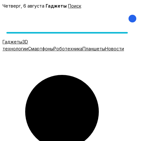
Перейти
Четверг, 6 августа
Гаджеты
Поиск
к
содержимому
Гаджеты
3D
технологии
Смартфоны
Роботехника
Планшеты
Новости