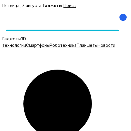
Перейти
Пятница, 7 августа
Гаджеты
Поиск
к
содержимому
Гаджеты
3D
технологии
Смартфоны
Роботехника
Планшеты
Новости